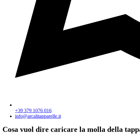
+39 379 1076 016
info@arcalitapparelle.it
Cosa vuol dire caricare la molla della tapp