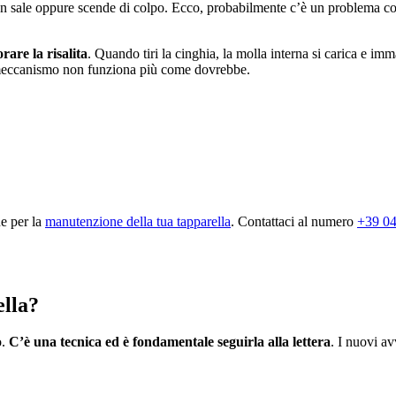
 non sale oppure scende di colpo. Ecco, probabilmente c’è un problema c
rare la risalita
. Quando tiri la cinghia, la molla interna si carica e im
il meccanismo non funziona più come dovrebbe.
ne per la
manutenzione della tua tapparella
. Contattaci al numero
+39 04
ella?
o.
C’è una tecnica ed è fondamentale seguirla alla lettera
. I nuovi a