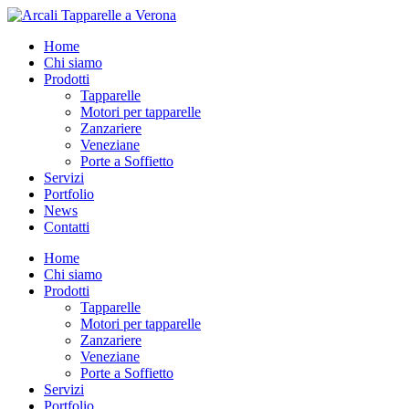
Vai
al
Home
contenuto
Chi siamo
Prodotti
Tapparelle
Motori per tapparelle
Zanzariere
Veneziane
Porte a Soffietto
Servizi
Portfolio
News
Contatti
Home
Chi siamo
Prodotti
Tapparelle
Motori per tapparelle
Zanzariere
Veneziane
Porte a Soffietto
Servizi
Portfolio