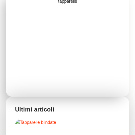
Ultimi articoli
TA
BLI
LEG