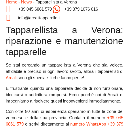
Home
-
News
-
Tapparellista a Verona
+39 045 6861 579
+39 379 1076 016
info@arcalitapparelle.it
Tapparellista a Verona:
riparazione e manutenzione
tapparelle
Se stai cercando un
tapparellista a Verona
che sia
veloce,
affidabile
e
preciso
in ogni lavoro svolto, allora
i tapparellisti di
Arcali
sono gli specialisti che fanno per te
!
È frustrante quando una tapparella decide di non funzionare,
bloccarsi o addirittura rompersi.
Ecco perché noi di Arcali ci
impegniamo a risolvere questi inconvenienti immediatamente
.
Con oltre
80 anni di esperienza
operiamo in tutte le zone del
veronese e della sua provincia. Contatta il numero
+39 045
6861 579
o scrivi direttamente al
numero WhatsApp +39 379